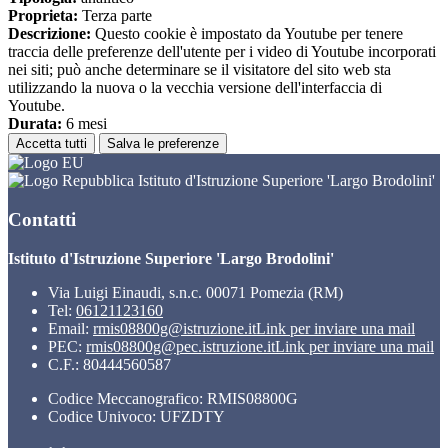
Proprieta:
Terza parte
Descrizione:
Questo cookie è impostato da Youtube per tenere
traccia delle preferenze dell'utente per i video di Youtube incorporati
nei siti; può anche determinare se il visitatore del sito web sta
utilizzando la nuova o la vecchia versione dell'interfaccia di
Youtube.
Durata:
6 mesi
Accetta tutti
Salva le preferenze
Istituto d'Istruzione Superiore 'Largo Brodolini'
Contatti
Istituto d'Istruzione Superiore 'Largo Brodolini'
Via Luigi Einaudi, s.n.c. 00071 Pomezia (RM)
Tel:
06121123160
Email:
rmis08800g@istruzione.it
Link per inviare una mail
PEC:
rmis08800g@pec.istruzione.it
Link per inviare una mail
C.F.: 80444560587
Codice Meccanografico: RMIS08800G
Codice Univoco: UFZDTY