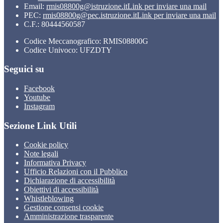
Email:
rmis08800g@istruzione.it
Link per inviare una mail
PEC:
rmis08800g@pec.istruzione.it
Link per inviare una mail
C.F.: 80444560587
Codice Meccanografico: RMIS08800G
Codice Univoco: UFZDTY
Seguici su
Facebook
Youtube
Instagram
Sezione Link Utili
Cookie policy
Note legali
Informativa Privacy
Ufficio Relazioni con il Pubblico
Dichiarazione di accessibilità
Obiettivi di accessibilità
Whistleblowing
Gestione consensi cookie
Amministrazione trasparente