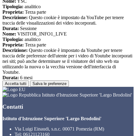
Nome:
YSC
Tipologia:
analitico
Proprieta:
Terza parte
Descrizione:
Questo cookie è impostato da YouTube per tenere
traccia delle visualizzazioni dei video incorporati.
Durata:
Sessione
Nome:
VISITOR_INFO1_LIVE
Tipologia:
analitico
Proprieta:
Terza parte
Descrizione:
Questo cookie è impostato da Youtube per tenere
traccia delle preferenze dell'utente per i video di Youtube incorporati
nei siti; può anche determinare se il visitatore del sito web sta
utilizzando la nuova o la vecchia versione dell'interfaccia di
Youtube.
Durata:
6 mesi
Accetta tutti
Salva le preferenze
Istituto d'Istruzione Superiore 'Largo Brodolini'
Contatti
Istituto d'Istruzione Superiore 'Largo Brodolini'
Via Luigi Einaudi, s.n.c. 00071 Pomezia (RM)
Tel:
06121123160