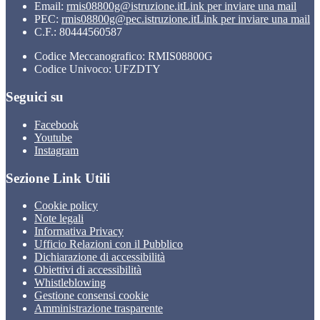
Email:
rmis08800g@istruzione.it
Link per inviare una mail
PEC:
rmis08800g@pec.istruzione.it
Link per inviare una mail
C.F.: 80444560587
Codice Meccanografico: RMIS08800G
Codice Univoco: UFZDTY
Seguici su
Facebook
Youtube
Instagram
Sezione Link Utili
Cookie policy
Note legali
Informativa Privacy
Ufficio Relazioni con il Pubblico
Dichiarazione di accessibilità
Obiettivi di accessibilità
Whistleblowing
Gestione consensi cookie
Amministrazione trasparente