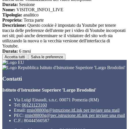
Durata:
Sessione
Nome:
VISITOR_INFO1_LIVE
Tipologia:
analitico
Proprieta:
Terza parte
Descrizione:
Questo cookie è impostato da Youtube per tenere
traccia delle preferenze dell'utente per i video di Youtube incorporati
nei siti; può anche determinare se il visitatore del sito web sta
utilizzando la nuova o la vecchia versione dell'interfaccia di
Youtube.
Durata:
6 mesi
Accetta tutti
Salva le preferenze
Istituto d'Istruzione Superiore 'Largo Brodolini'
Contatti
Istituto d'Istruzione Superiore 'Largo Brodolini'
Via Luigi Einaudi, s.n.c. 00071 Pomezia (RM)
Tel:
06121123160
Email:
rmis08800g@istruzione.it
Link per inviare una mail
PEC:
rmis08800g@pec.istruzione.it
Link per inviare una mail
C.F.: 80444560587