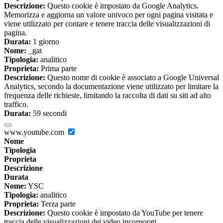
Descrizione:
Questo cookie è impostato da Google Analytics.
Memorizza e aggiorna un valore univoco per ogni pagina visitata e
viene utilizzato per contare e tenere traccia delle visualizzazioni di
pagina.
Durata:
1 giorno
Nome:
_gat
Tipologia:
analitico
Proprieta:
Prima parte
Descrizione:
Questo nome di cookie è associato a Google Universal
Analytics, secondo la documentazione viene utilizzato per limitare la
frequenza delle richieste, limitando la raccolta di dati su siti ad alto
traffico.
Durata:
59 secondi
www.youtube.com
Nome
Tipologia
Proprieta
Descrizione
Durata
Nome:
YSC
Tipologia:
analitico
Proprieta:
Terza parte
Descrizione:
Questo cookie è impostato da YouTube per tenere
traccia delle visualizzazioni dei video incorporati.