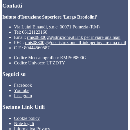
Contatti
Istituto d'Istruzione Superiore 'Largo Brodolini'
Via Luigi Einaudi, s.n.c. 00071 Pomezia (RM)
Tel:
06121123160
Email:
rmis08800g@istruzione.it
Link per inviare una mail
PEC:
rmis08800g@pec.istruzione.it
Link per inviare una mail
C.F.: 80444560587
Codice Meccanografico: RMIS08800G
Codice Univoco: UFZDTY
Seguici su
Facebook
Youtube
Instagram
Sezione Link Utili
Cookie policy
Note legali
Informativa Privacy