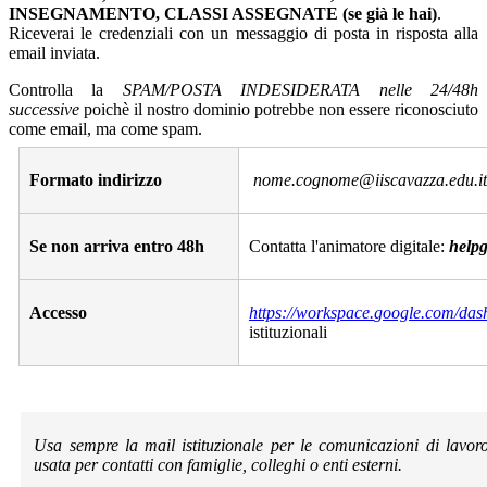
INSEGNAMENTO, CLASSI ASSEGNATE (se già le hai)
.
Riceverai le credenziali con un messaggio di posta in risposta alla
email inviata.
Controlla la
SPAM/POSTA INDESIDERATA nelle 24/48h
successive
poichè il nostro dominio potrebbe non essere riconosciuto
come email, ma come spam.
Formato indirizzo
nome.cognome@iiscavazza.edu.i
Se non arriva entro 48h
Contatta l'animatore digitale:
helpg
Accesso
https://workspace.
google.com/das
istituzionali
Usa sempre la mail istituzionale per le comunicazioni di lavo
usata per contatti con famiglie, colleghi o enti esterni.