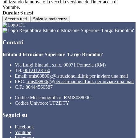
utilizzando la nuova o la vecchia versione dell'interfaccia di
Youtube.
Durata:
6 mesi
Accetta tutti
Salva le preferenze
Istituto d'Istruzione Superiore 'Largo Brodolini'
Contatti
Istituto d'Istruzione Superiore 'Largo Brodolini'
Via Luigi Einaudi, s.n.c. 00071 Pomezia (RM)
Tel:
06121123160
Email:
rmis08800g@istruzione.it
Link per inviare una mail
PEC:
rmis08800g@pec.istruzione.it
Link per inviare una mail
C.F.: 80444560587
Codice Meccanografico: RMIS08800G
Codice Univoco: UFZDTY
Seguici su
Facebook
Youtube
Instagram