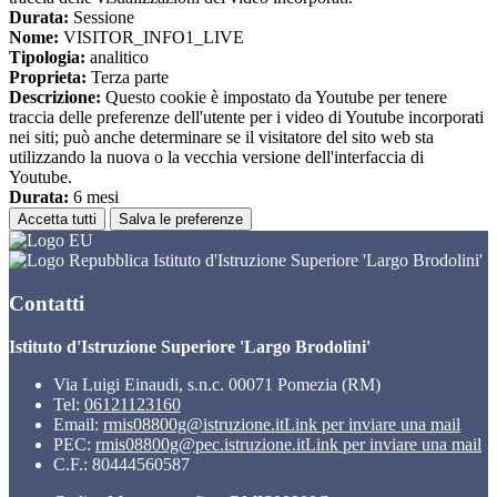
Durata:
Sessione
Nome:
VISITOR_INFO1_LIVE
Tipologia:
analitico
Proprieta:
Terza parte
Descrizione:
Questo cookie è impostato da Youtube per tenere
traccia delle preferenze dell'utente per i video di Youtube incorporati
nei siti; può anche determinare se il visitatore del sito web sta
utilizzando la nuova o la vecchia versione dell'interfaccia di
Youtube.
Durata:
6 mesi
Accetta tutti
Salva le preferenze
Istituto d'Istruzione Superiore 'Largo Brodolini'
Contatti
Istituto d'Istruzione Superiore 'Largo Brodolini'
Via Luigi Einaudi, s.n.c. 00071 Pomezia (RM)
Tel:
06121123160
Email:
rmis08800g@istruzione.it
Link per inviare una mail
PEC:
rmis08800g@pec.istruzione.it
Link per inviare una mail
C.F.: 80444560587