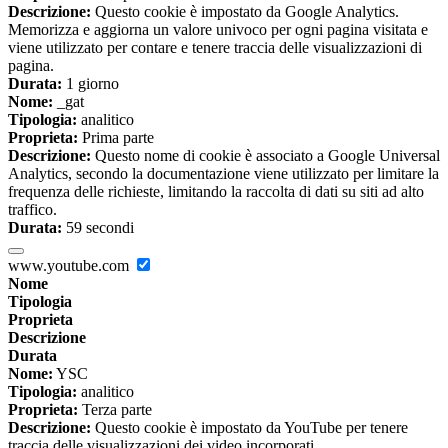
Descrizione:
Questo cookie è impostato da Google Analytics.
Memorizza e aggiorna un valore univoco per ogni pagina visitata e
viene utilizzato per contare e tenere traccia delle visualizzazioni di
pagina.
Durata:
1 giorno
Nome:
_gat
Tipologia:
analitico
Proprieta:
Prima parte
Descrizione:
Questo nome di cookie è associato a Google Universal
Analytics, secondo la documentazione viene utilizzato per limitare la
frequenza delle richieste, limitando la raccolta di dati su siti ad alto
traffico.
Durata:
59 secondi
www.youtube.com
Nome
Tipologia
Proprieta
Descrizione
Durata
Nome:
YSC
Tipologia:
analitico
Proprieta:
Terza parte
Descrizione:
Questo cookie è impostato da YouTube per tenere
traccia delle visualizzazioni dei video incorporati.