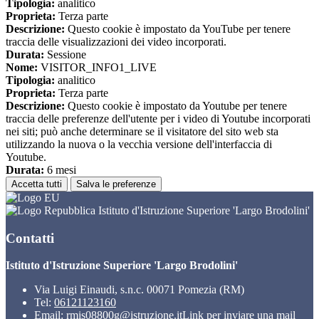
Tipologia:
analitico
Proprieta:
Terza parte
Descrizione:
Questo cookie è impostato da YouTube per tenere
traccia delle visualizzazioni dei video incorporati.
Durata:
Sessione
Nome:
VISITOR_INFO1_LIVE
Tipologia:
analitico
Proprieta:
Terza parte
Descrizione:
Questo cookie è impostato da Youtube per tenere
traccia delle preferenze dell'utente per i video di Youtube incorporati
nei siti; può anche determinare se il visitatore del sito web sta
utilizzando la nuova o la vecchia versione dell'interfaccia di
Youtube.
Durata:
6 mesi
Accetta tutti
Salva le preferenze
Istituto d'Istruzione Superiore 'Largo Brodolini'
Contatti
Istituto d'Istruzione Superiore 'Largo Brodolini'
Via Luigi Einaudi, s.n.c. 00071 Pomezia (RM)
Tel:
06121123160
Email:
rmis08800g@istruzione.it
Link per inviare una mail