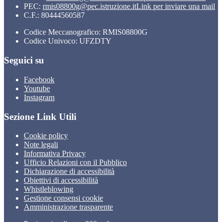
PEC:
rmis08800g@pec.istruzione.it
Link per inviare una mail
C.F.: 80444560587
Codice Meccanografico: RMIS08800G
Codice Univoco: UFZDTY
Seguici su
Facebook
Youtube
Instagram
Sezione Link Utili
Cookie policy
Note legali
Informativa Privacy
Ufficio Relazioni con il Pubblico
Dichiarazione di accessibilità
Obiettivi di accessibilità
Whistleblowing
Gestione consensi cookie
Amministrazione trasparente