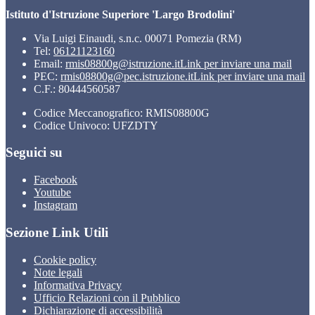
Istituto d'Istruzione Superiore 'Largo Brodolini'
Via Luigi Einaudi, s.n.c. 00071 Pomezia (RM)
Tel:
06121123160
Email:
rmis08800g@istruzione.it
Link per inviare una mail
PEC:
rmis08800g@pec.istruzione.it
Link per inviare una mail
C.F.: 80444560587
Codice Meccanografico: RMIS08800G
Codice Univoco: UFZDTY
Seguici su
Facebook
Youtube
Instagram
Sezione Link Utili
Cookie policy
Note legali
Informativa Privacy
Ufficio Relazioni con il Pubblico
Dichiarazione di accessibilità