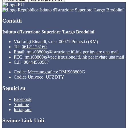
Istituto d'Istruzione Superiore 'Largo Brodolini'
Contatti
Istituto d'Istruzione Superiore 'Largo Brodolini'
Via Luigi Einaudi, s.n.c. 00071 Pomezia (RM)
Tel:
06121123160
Email:
rmis08800g@istruzione.it
Link per inviare una mail
PEC:
rmis08800g@pec.istruzione.it
Link per inviare una mail
C.F.: 80444560587
Codice Meccanografico: RMIS08800G
Codice Univoco: UFZDTY
Seguici su
Facebook
Youtube
Instagram
Sezione Link Utili