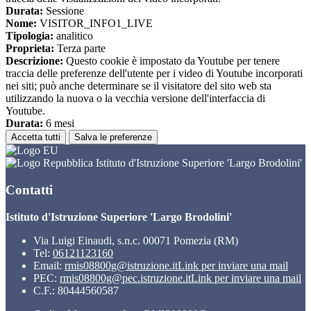
Durata:
Sessione
Nome:
VISITOR_INFO1_LIVE
Tipologia:
analitico
Proprieta:
Terza parte
Descrizione:
Questo cookie è impostato da Youtube per tenere
traccia delle preferenze dell'utente per i video di Youtube incorporati
nei siti; può anche determinare se il visitatore del sito web sta
utilizzando la nuova o la vecchia versione dell'interfaccia di
Youtube.
Durata:
6 mesi
Accetta tutti
Salva le preferenze
Istituto d'Istruzione Superiore 'Largo Brodolini'
Contatti
Istituto d'Istruzione Superiore 'Largo Brodolini'
Via Luigi Einaudi, s.n.c. 00071 Pomezia (RM)
Tel:
06121123160
Email:
rmis08800g@istruzione.it
Link per inviare una mail
PEC:
rmis08800g@pec.istruzione.it
Link per inviare una mail
C.F.: 80444560587