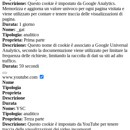
Descrizione:
Questo cookie è impostato da Google Analytics.
Memorizza e aggiorna un valore univoco per ogni pagina visitata e
viene utilizzato per contare e tenere traccia delle visualizzazioni di
pagina.
Durata:
1 giorno
Nome:
_gat
Tipologia:
analitico
Proprieta:
Prima parte
Descrizione:
Questo nome di cookie è associato a Google Universal
Analytics, secondo la documentazione viene utilizzato per limitare la
frequenza delle richieste, limitando la raccolta di dati su siti ad alto
traffico.
Durata:
59 secondi
www.youtube.com
Nome
Tipologia
Proprieta
Descrizione
Durata
Nome:
YSC
Tipologia:
analitico
Proprieta:
Terza parte
Descrizione:
Questo cookie è impostato da YouTube per tenere
traccia delle visualizzazioni dei video incorporati.