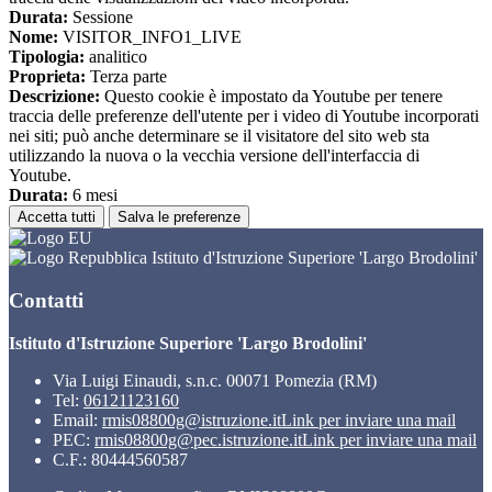
Durata:
Sessione
Nome:
VISITOR_INFO1_LIVE
Tipologia:
analitico
Proprieta:
Terza parte
Descrizione:
Questo cookie è impostato da Youtube per tenere
traccia delle preferenze dell'utente per i video di Youtube incorporati
nei siti; può anche determinare se il visitatore del sito web sta
utilizzando la nuova o la vecchia versione dell'interfaccia di
Youtube.
Durata:
6 mesi
Accetta tutti
Salva le preferenze
Istituto d'Istruzione Superiore 'Largo Brodolini'
Contatti
Istituto d'Istruzione Superiore 'Largo Brodolini'
Via Luigi Einaudi, s.n.c. 00071 Pomezia (RM)
Tel:
06121123160
Email:
rmis08800g@istruzione.it
Link per inviare una mail
PEC:
rmis08800g@pec.istruzione.it
Link per inviare una mail
C.F.: 80444560587