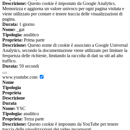
Descrizione:
Questo cookie è impostato da Google Analytics.
Memorizza e aggiorna un valore univoco per ogni pagina visitata e
viene utilizzato per contare e tenere traccia delle visualizzazioni di
pagina.
Durata:
1 giorno
Nome:
_gat
Tipologia:
analitico
Proprieta:
Prima parte
Descrizione:
Questo nome di cookie è associato a Google Universal
Analytics, secondo la documentazione viene utilizzato per limitare la
frequenza delle richieste, limitando la raccolta di dati su siti ad alto
traffico.
Durata:
59 secondi
www.youtube.com
Nome
Tipologia
Proprieta
Descrizione
Durata
Nome:
YSC
Tipologia:
analitico
Proprieta:
Terza parte
Descrizione:
Questo cookie è impostato da YouTube per tenere
traccia delle visualizzazioni dei video incorporati.