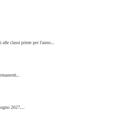
 classi prime per l'anno...
ermanenti...
iugno 2027,...