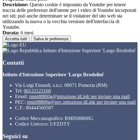
Descrizione:
Questo cookie è impostato da Youtube per tenere
traccia delle preferenze dell'utente per i video di Youtube incorporati
nei siti; può anche determinare se il visitatore del sito web sta
utilizzando la nuova o la vecchia versione dell'interfaccia di
Youtube.
Durata:
6 mesi
Accetta tutti
Salva le preferenze
Istituto d'Istruzione Superiore 'Largo Brodolini'
Contatti
Istituto d'Istruzione Superiore 'Largo Brodolini'
Via Luigi Einaudi, s.n.c. 00071 Pomezia (RM)
Tel:
06121123160
Email:
rmis08800g@istruzione.it
Link per inviare una mail
PEC:
rmis08800g@pec.istruzione.it
Link per inviare una mail
C.F.: 80444560587
Codice Meccanografico: RMIS08800G
Codice Univoco: UFZDTY
Seguici su