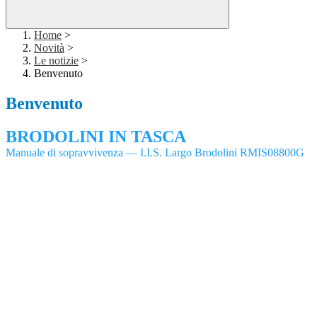
Home
>
Novità
>
Le notizie
>
Benvenuto
Benvenuto
BRODOLINI IN TASCA
Manuale di sopravvivenza — I.I.S. Largo Brodolini RMIS08800G