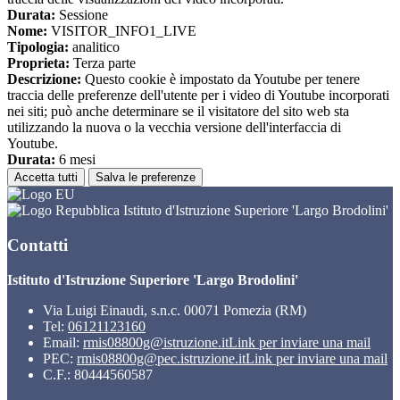
Durata:
Sessione
Nome:
VISITOR_INFO1_LIVE
Tipologia:
analitico
Proprieta:
Terza parte
Descrizione:
Questo cookie è impostato da Youtube per tenere
traccia delle preferenze dell'utente per i video di Youtube incorporati
nei siti; può anche determinare se il visitatore del sito web sta
utilizzando la nuova o la vecchia versione dell'interfaccia di
Youtube.
Durata:
6 mesi
Accetta tutti
Salva le preferenze
Istituto d'Istruzione Superiore 'Largo Brodolini'
Contatti
Istituto d'Istruzione Superiore 'Largo Brodolini'
Via Luigi Einaudi, s.n.c. 00071 Pomezia (RM)
Tel:
06121123160
Email:
rmis08800g@istruzione.it
Link per inviare una mail
PEC:
rmis08800g@pec.istruzione.it
Link per inviare una mail
C.F.: 80444560587