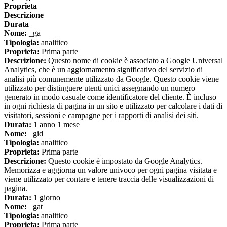
Proprieta
Descrizione
Durata
Nome:
_ga
Tipologia:
analitico
Proprieta:
Prima parte
Descrizione:
Questo nome di cookie è associato a Google Universal
Analytics, che è un aggiornamento significativo del servizio di
analisi più comunemente utilizzato da Google. Questo cookie viene
utilizzato per distinguere utenti unici assegnando un numero
generato in modo casuale come identificatore del cliente. È incluso
in ogni richiesta di pagina in un sito e utilizzato per calcolare i dati di
visitatori, sessioni e campagne per i rapporti di analisi dei siti.
Durata:
1 anno 1 mese
Nome:
_gid
Tipologia:
analitico
Proprieta:
Prima parte
Descrizione:
Questo cookie è impostato da Google Analytics.
Memorizza e aggiorna un valore univoco per ogni pagina visitata e
viene utilizzato per contare e tenere traccia delle visualizzazioni di
pagina.
Durata:
1 giorno
Nome:
_gat
Tipologia:
analitico
Proprieta:
Prima parte