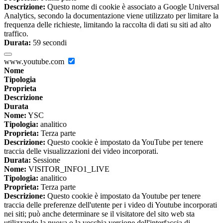
Descrizione:
Questo nome di cookie è associato a Google Universal
Analytics, secondo la documentazione viene utilizzato per limitare la
frequenza delle richieste, limitando la raccolta di dati su siti ad alto
traffico.
Durata:
59 secondi
www.youtube.com
Nome
Tipologia
Proprieta
Descrizione
Durata
Nome:
YSC
Tipologia:
analitico
Proprieta:
Terza parte
Descrizione:
Questo cookie è impostato da YouTube per tenere
traccia delle visualizzazioni dei video incorporati.
Durata:
Sessione
Nome:
VISITOR_INFO1_LIVE
Tipologia:
analitico
Proprieta:
Terza parte
Descrizione:
Questo cookie è impostato da Youtube per tenere
traccia delle preferenze dell'utente per i video di Youtube incorporati
nei siti; può anche determinare se il visitatore del sito web sta
utilizzando la nuova o la vecchia versione dell'interfaccia di