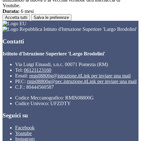
Youtube.
Durata:
6 mesi
Accetta tutti
Salva le preferenze
Istituto d'Istruzione Superiore 'Largo Brodolini'
Contatti
Istituto d'Istruzione Superiore 'Largo Brodolini'
Via Luigi Einaudi, s.n.c. 00071 Pomezia (RM)
Tel:
06121123160
Email:
rmis08800g@istruzione.it
Link per inviare una mail
PEC:
rmis08800g@pec.istruzione.it
Link per inviare una mail
C.F.: 80444560587
Codice Meccanografico: RMIS08800G
Codice Univoco: UFZDTY
Seguici su
Facebook
Youtube
Instagram