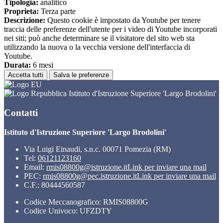
Tipologia:
analitico
Proprieta:
Terza parte
Descrizione:
Questo cookie è impostato da Youtube per tenere
traccia delle preferenze dell'utente per i video di Youtube incorporati
nei siti; può anche determinare se il visitatore del sito web sta
utilizzando la nuova o la vecchia versione dell'interfaccia di
Youtube.
Durata:
6 mesi
Accetta tutti
Salva le preferenze
Istituto d'Istruzione Superiore 'Largo Brodolini'
Contatti
Istituto d'Istruzione Superiore 'Largo Brodolini'
Via Luigi Einaudi, s.n.c. 00071 Pomezia (RM)
Tel:
06121123160
Email:
rmis08800g@istruzione.it
Link per inviare una mail
PEC:
rmis08800g@pec.istruzione.it
Link per inviare una mail
C.F.: 80444560587
Codice Meccanografico: RMIS08800G
Codice Univoco: UFZDTY