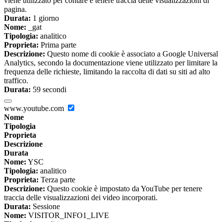
viene utilizzato per contare e tenere traccia delle visualizzazioni di
pagina.
Durata:
1 giorno
Nome:
_gat
Tipologia:
analitico
Proprieta:
Prima parte
Descrizione:
Questo nome di cookie è associato a Google Universal
Analytics, secondo la documentazione viene utilizzato per limitare la
frequenza delle richieste, limitando la raccolta di dati su siti ad alto
traffico.
Durata:
59 secondi
www.youtube.com
Nome
Tipologia
Proprieta
Descrizione
Durata
Nome:
YSC
Tipologia:
analitico
Proprieta:
Terza parte
Descrizione:
Questo cookie è impostato da YouTube per tenere
traccia delle visualizzazioni dei video incorporati.
Durata:
Sessione
Nome:
VISITOR_INFO1_LIVE