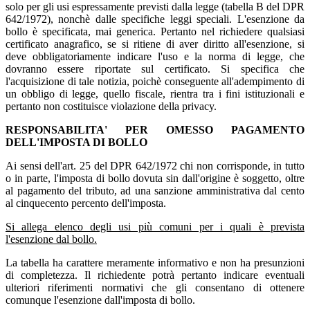
solo per gli usi espressamente previsti dalla legge (tabella B del DPR
642/1972), nonchè dalle specifiche leggi speciali. L'esenzione da
bollo è specificata, mai generica. Pertanto nel richiedere qualsiasi
certificato anagrafico, se si ritiene di aver diritto all'esenzione, si
deve obbligatoriamente indicare l'uso e la norma di legge, che
dovranno essere riportate sul certificato. Si specifica che
l'acquisizione di tale notizia, poichè conseguente all'adempimento di
un obbligo di legge, quello fiscale, rientra tra i fini istituzionali e
pertanto non costituisce violazione della privacy.
RESPONSABILITA' PER OMESSO PAGAMENTO
DELL'IMPOSTA DI BOLLO
Ai sensi dell'art. 25 del DPR 642/1972 chi non corrisponde, in tutto
o in parte, l'imposta di bollo dovuta sin dall'origine è soggetto, oltre
al pagamento del tributo, ad una sanzione amministrativa dal cento
al cinquecento percento dell'imposta.
Si allega elenco degli usi più comuni per i quali è prevista
l'esenzione dal bollo.
La tabella ha carattere meramente informativo e non ha presunzioni
di completezza. Il richiedente potrà pertanto indicare eventuali
ulteriori riferimenti normativi che gli consentano di ottenere
comunque l'esenzione dall'imposta di bollo.