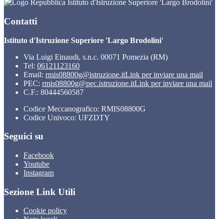
Istituto d'Istruzione Superiore 'Largo Brodolini'
Contatti
Istituto d'Istruzione Superiore 'Largo Brodolini'
Via Luigi Einaudi, s.n.c. 00071 Pomezia (RM)
Tel:
06121123160
Email:
rmis08800g@istruzione.it
Link per inviare una mail
PEC:
rmis08800g@pec.istruzione.it
Link per inviare una mail
C.F.: 80444560587
Codice Meccanografico: RMIS08800G
Codice Univoco: UFZDTY
Seguici su
Facebook
Youtube
Instagram
Sezione Link Utili
Cookie policy