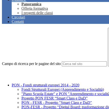
Panoramica
Offerta formativa
I progetti delle classi
Circolari
Contatti
Campo di ricerca per le pagine del sito
PON - Fondi strutturali europei 2014 - 2020
Fondi Strutturali Europei (Apprendimento e Socialità)
"Piano Scuola Estate" e PON "Apprendimento e socialit
Progetto PON FESR “Smart Class e DaD”
PON - FESR - Progetto "Smart Class e DaD"
PON-FESR - Progetto “Digital Board: trasformazione digit