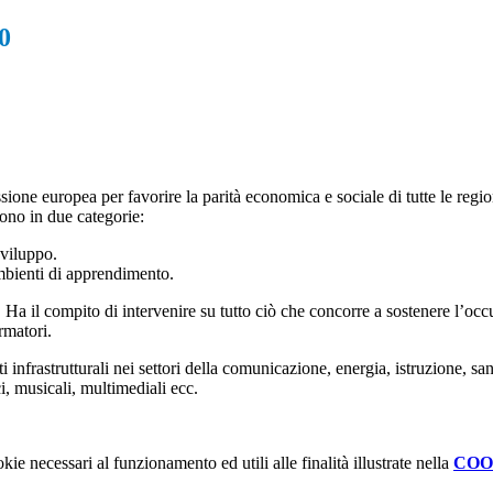
0
e europea per favorire la parità economica e sociale di tutte le region
idono in due categorie:
viluppo.
bienti di apprendimento.
Ha il compito di intervenire su tutto ciò che concorre a sostenere l’oc
rmatori.
nfrastrutturali nei settori della comunicazione, energia, istruzione, sa
ci, musicali, multimediali ecc.
kie necessari al funzionamento ed utili alle finalità illustrate nella
COO