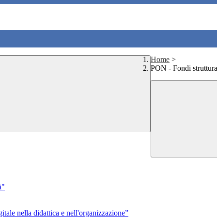
Home
>
PON - Fondi struttura
à"
ale nella didattica e nell'organizzazione”