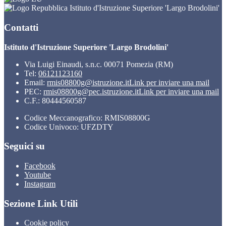
Istituto d'Istruzione Superiore 'Largo Brodolini'
Contatti
Istituto d'Istruzione Superiore 'Largo Brodolini'
Via Luigi Einaudi, s.n.c. 00071 Pomezia (RM)
Tel:
06121123160
Email:
rmis08800g@istruzione.it
Link per inviare una mail
PEC:
rmis08800g@pec.istruzione.it
Link per inviare una mail
C.F.: 80444560587
Codice Meccanografico: RMIS08800G
Codice Univoco: UFZDTY
Seguici su
Facebook
Youtube
Instagram
Sezione Link Utili
Cookie policy