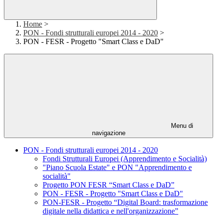
Home
>
PON - Fondi strutturali europei 2014 - 2020
>
PON - FESR - Progetto "Smart Class e DaD"
Menu di
navigazione
PON - Fondi strutturali europei 2014 - 2020
Fondi Strutturali Europei (Apprendimento e Socialità)
"Piano Scuola Estate" e PON "Apprendimento e
socialità"
Progetto PON FESR “Smart Class e DaD”
PON - FESR - Progetto "Smart Class e DaD"
PON-FESR - Progetto “Digital Board: trasformazione
digitale nella didattica e nell'organizzazione”