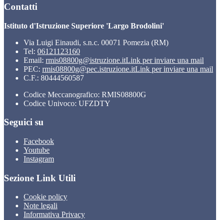
Contatti
Istituto d'Istruzione Superiore 'Largo Brodolini'
Via Luigi Einaudi, s.n.c. 00071 Pomezia (RM)
Tel:
06121123160
Email:
rmis08800g@istruzione.it
Link per inviare una mail
PEC:
rmis08800g@pec.istruzione.it
Link per inviare una mail
C.F.: 80444560587
Codice Meccanografico: RMIS08800G
Codice Univoco: UFZDTY
Seguici su
Facebook
Youtube
Instagram
Sezione Link Utili
Cookie policy
Note legali
Informativa Privacy