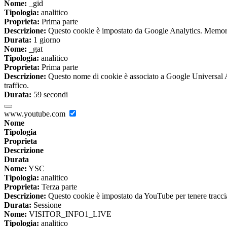
Nome:
_gid
Tipologia:
analitico
Proprieta:
Prima parte
Descrizione:
Questo cookie è impostato da Google Analytics. Memorizza
Durata:
1 giorno
Nome:
_gat
Tipologia:
analitico
Proprieta:
Prima parte
Descrizione:
Questo nome di cookie è associato a Google Universal Anal
traffico.
Durata:
59 secondi
www.youtube.com
Nome
Tipologia
Proprieta
Descrizione
Durata
Nome:
YSC
Tipologia:
analitico
Proprieta:
Terza parte
Descrizione:
Questo cookie è impostato da YouTube per tenere traccia 
Durata:
Sessione
Nome:
VISITOR_INFO1_LIVE
Tipologia:
analitico