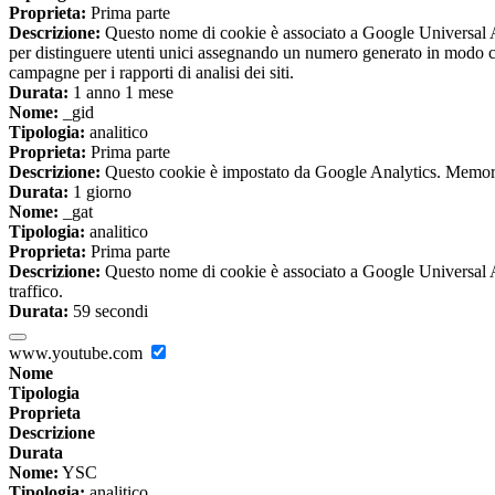
Proprieta:
Prima parte
Descrizione:
Questo nome di cookie è associato a Google Universal An
per distinguere utenti unici assegnando un numero generato in modo casual
campagne per i rapporti di analisi dei siti.
Durata:
1 anno 1 mese
Nome:
_gid
Tipologia:
analitico
Proprieta:
Prima parte
Descrizione:
Questo cookie è impostato da Google Analytics. Memorizza
Durata:
1 giorno
Nome:
_gat
Tipologia:
analitico
Proprieta:
Prima parte
Descrizione:
Questo nome di cookie è associato a Google Universal Anal
traffico.
Durata:
59 secondi
www.youtube.com
Nome
Tipologia
Proprieta
Descrizione
Durata
Nome:
YSC
Tipologia:
analitico