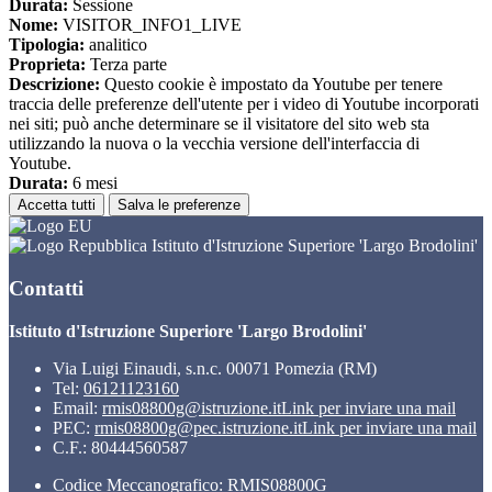
Durata:
Sessione
Nome:
VISITOR_INFO1_LIVE
Tipologia:
analitico
Proprieta:
Terza parte
Descrizione:
Questo cookie è impostato da Youtube per tenere
traccia delle preferenze dell'utente per i video di Youtube incorporati
nei siti; può anche determinare se il visitatore del sito web sta
utilizzando la nuova o la vecchia versione dell'interfaccia di
Youtube.
Durata:
6 mesi
Accetta tutti
Salva le preferenze
Istituto d'Istruzione Superiore 'Largo Brodolini'
Contatti
Istituto d'Istruzione Superiore 'Largo Brodolini'
Via Luigi Einaudi, s.n.c. 00071 Pomezia (RM)
Tel:
06121123160
Email:
rmis08800g@istruzione.it
Link per inviare una mail
PEC:
rmis08800g@pec.istruzione.it
Link per inviare una mail
C.F.: 80444560587
Codice Meccanografico: RMIS08800G