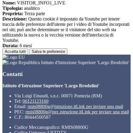
Nome:
VISITOR_INFO1_LIVE
Tipologia:
analitico
Proprieta:
Terza parte
Descrizione:
Questo cookie è impostato da Youtube per tenere
traccia delle preferenze dell'utente per i video di Youtube incorporati
nei siti; può anche determinare se il visitatore del sito web sta
utilizzando la nuova o la vecchia versione dell'interfaccia di
Youtube.
Durata:
6 mesi
Accetta tutti
Salva le preferenze
Istituto d'Istruzione Superiore 'Largo Brodolini'
Contatti
Istituto d'Istruzione Superiore 'Largo Brodolini'
Via Luigi Einaudi, s.n.c. 00071 Pomezia (RM)
Tel:
06121123160
Email:
rmis08800g@istruzione.it
Link per inviare una mail
PEC:
rmis08800g@pec.istruzione.it
Link per inviare una mail
C.F.: 80444560587
Codice Meccanografico: RMIS08800G
Codice Univoco: UFZDTY