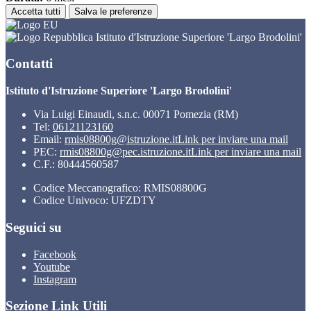
Accetta tutti
Salva le preferenze
Istituto d'Istruzione Superiore 'Largo Brodolini'
Contatti
Istituto d'Istruzione Superiore 'Largo Brodolini'
Via Luigi Einaudi, s.n.c. 00071 Pomezia (RM)
Tel:
06121123160
Email:
rmis08800g@istruzione.it
Link per inviare una mail
PEC:
rmis08800g@pec.istruzione.it
Link per inviare una mail
C.F.: 80444560587
Codice Meccanografico: RMIS08800G
Codice Univoco: UFZDTY
Seguici su
Facebook
Youtube
Instagram
Sezione Link Utili